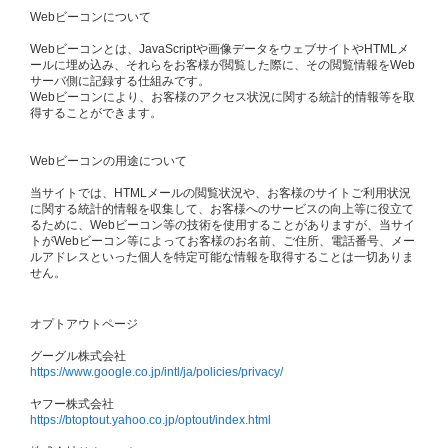
Webビーコンについて
Webビーコンとは、JavaScriptや画像データをウェブサイトやHTMLメ
ールに埋め込み、それらをお客様が閲覧した際に、その閲覧情報をWeb
サーバ側に記録する仕組みです。
Webビーコンにより、お客様のアクセス状況に関する統計的情報等を取
得することができます。
Webビーコンの用途について
当サイトでは、HTMLメールの閲覧状況や、お客様のサイトご利用状況
に関する統計的情報を収集して、お客様へのサービスの向上等に役立て
るために、Webビーコン等の技術を使用することがありますが、当サイ
トがWebビーコン等によってお客様のお名前、ご住所、電話番号、メー
ルアドレスといった個人を特定可能な情報を取得することは一切ありま
せん。
オプトアウトページ
グーグル株式会社
https://www.google.co.jp/intl/ja/policies/privacy/
ヤフー株式会社
https://btoptout.yahoo.co.jp/optout/index.html