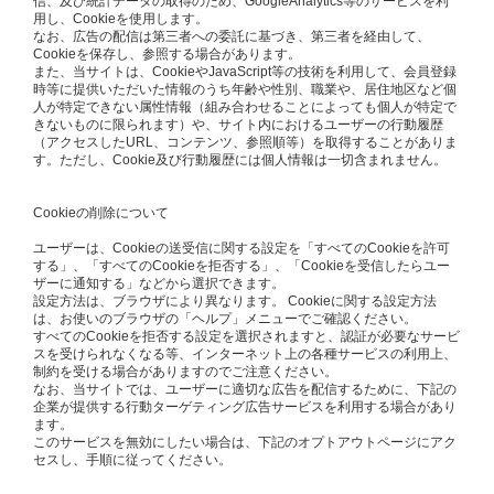
信、及び統計データの取得のため、GoogleAnalytics等のサービスを利
用し、Cookieを使用します。
なお、広告の配信は第三者への委託に基づき、第三者を経由して、
Cookieを保存し、参照する場合があります。
また、当サイトは、CookieやJavaScript等の技術を利用して、会員登録
時等に提供いただいた情報のうち年齢や性別、職業や、居住地区など個
人が特定できない属性情報（組み合わせることによっても個人が特定で
きないものに限られます）や、サイト内におけるユーザーの行動履歴
（アクセスしたURL、コンテンツ、参照順等）を取得することがありま
す。ただし、Cookie及び行動履歴には個人情報は一切含まれません。
Cookieの削除について
ユーザーは、Cookieの送受信に関する設定を「すべてのCookieを許可
する」、「すべてのCookieを拒否する」、「Cookieを受信したらユー
ザーに通知する」などから選択できます。
設定方法は、ブラウザにより異なります。 Cookieに関する設定方法
は、お使いのブラウザの「ヘルプ」メニューでご確認ください。
すべてのCookieを拒否する設定を選択されますと、認証が必要なサービ
スを受けられなくなる等、インターネット上の各種サービスの利用上、
制約を受ける場合がありますのでご注意ください。
なお、当サイトでは、ユーザーに適切な広告を配信するために、下記の
企業が提供する行動ターゲティング広告サービスを利用する場合があり
ます。
このサービスを無効にしたい場合は、下記のオプトアウトページにアク
セスし、手順に従ってください。